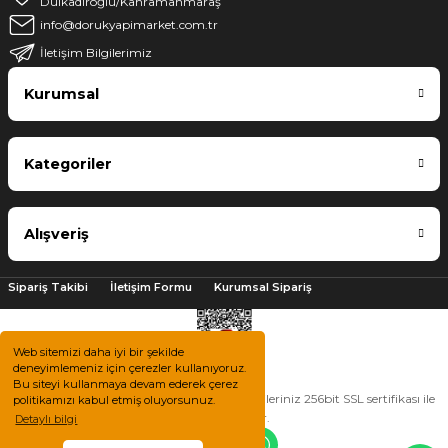
Dulkadiroğlu/Kahramanmaraş
info@dorukyapimarket.com.tr
İletişim Bilgilerimiz
Kurumsal
Kategoriler
Alışveriş
Sipariş Takibi
İletişim Formu
Kurumsal Sipariş
Web sitemizi daha iyi bir şekilde
deneyimlemeniz için çerezler kullanıyoruz.
Bu siteyi kullanmaya devam ederek çerez
2025 © Tüm hakları saklıdır. Kredi kartı bilgileriniz 256bit SSL sertifikası ile
politikamızı kabul etmiş oluyorsunuz.
korunmaktadır.
Detaylı bilgi