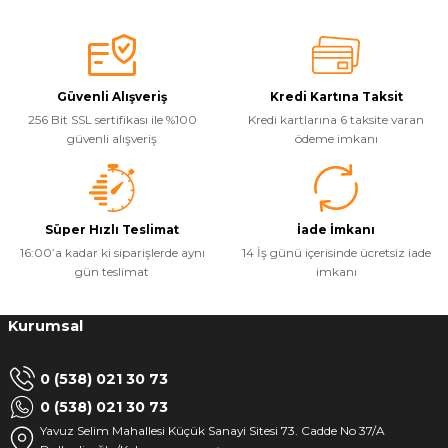
Güvenli Alışveriş
Kredi Kartına Taksit
256 Bit SSL sertifikası ile %100
Kredi kartlarına 6 taksite varan
güvenli alışveriş
ödeme imkanı
Süper Hızlı Teslimat
İade İmkanı
16:00’a kadar ki siparişlerde aynı
14 İş günü içerisinde ücretsiz iade
gün teslimat
imkanı
Kurumsal
0 (538) 021 30 73
0 (538) 021 30 73
Yavuz Selim Mahallesi Küçük Sanayi Sitesi 73. Cadde No 37/A