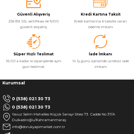
Güvenli Alışveriş
Kredi Kartına Taksit
256 Bit SSL sertifikası ile %100
Kredi kartlarına 6 taksite varan
güvenli alışveriş
ödeme imkanı
Süper Hızlı Teslimat
İade İmkanı
16:00’a kadar ki siparişlerde aynı
14 İş günü içerisinde ücretsiz iade
gün teslimat
imkanı
Kurumsal
0 (538) 021 30 73
0 (538) 021 30 73
Yavuz Selim Mahallesi Küçük Sanayi Sitesi 73. Cadde No 37/A
Dulkadiroğlu/Kahramanmaraş
info@dorukyapimarket.com.tr