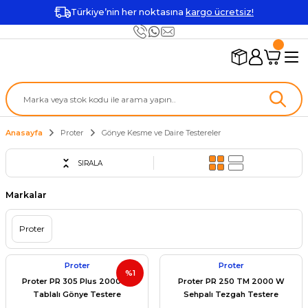
Türkiye’nin her noktasına
kargo ücretsiz!
Anasayfa
Proter
Gönye Kesme ve Daire Testereler
SIRALA
Markalar
Proter
Proter
Proter
%1
Proter PR 305 Plus 2000 W
Proter PR 250 TM 2000 W
Tablalı Gönye Testere
Sehpalı Tezgah Testere