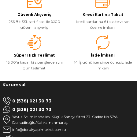
Güvenli Alışveriş
Kredi Kartına Taksit
256 Bit SSL sertifikası ile %100
Kredi kartlarına 6 taksite varan
güvenli alışveriş
ödeme imkanı
Süper Hızlı Teslimat
İade İmkanı
16:00’a kadar ki siparişlerde aynı
14 İş günü içerisinde ücretsiz iade
gün teslimat
imkanı
Kurumsal
0 (538) 021 30 73
0 (538) 021 30 73
Yavuz Selim Mahallesi Küçük Sanayi Sitesi 73. Cadde No 37/A
Dulkadiroğlu/Kahramanmaraş
info@dorukyapimarket.com.tr