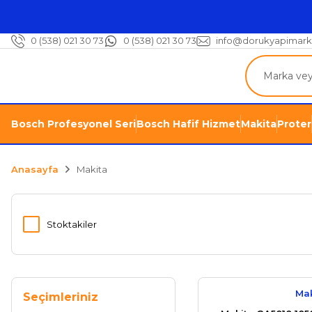
0 (538) 021 30 73
0 (538) 021 30 73
info@dorukyapimark
Bosch Profesyonel Seri
Bosch Hafif Hizmet
Makita
Proter
Anasayfa
Makita
Stoktakiler
Mak
Seçimleriniz