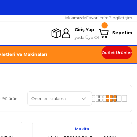
Hakkımızda
Favorilerim
Blog
İletişim
Giriş Yap
Sepetim
yada Üye Ol
Outlet Ürünler
letleri Ve Makinaları
 90 ürün
Makita