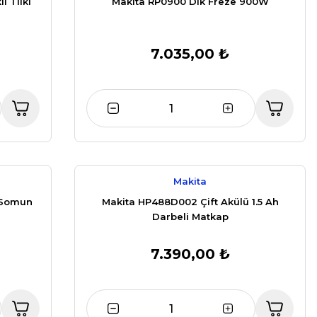
i Tilki
Makita RP0900 Dik Freze 900W
7.035,00 ₺
Makita
 Somun
Makita HP488D002 Çift Akülü 1.5 Ah
Darbeli Matkap
7.390,00 ₺