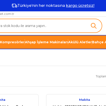
Türkiye’nin her noktasına
kargo ücretsiz!
et.com.tr
Kompresörler
Ahşap İşleme Makinaları
Akülü Aletler
Bahçe A
Toplam
ita
Makita