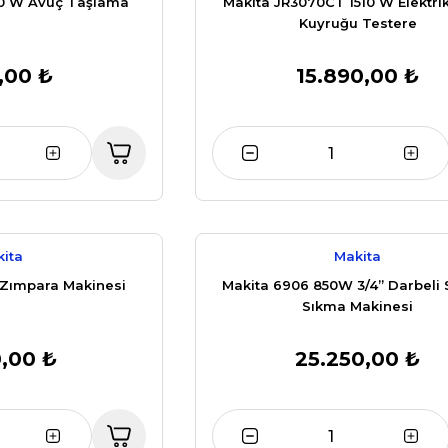
50 W Avuç Taşlama
Makita JR3070CT 1510 W Elektrikl
Kuyruğu Testere
,00 ₺
15.890,00 ₺
ita
Makita
 Zımpara Makinesi
Makita 6906 850W 3/4” Darbeli
Sıkma Makinesi
,00 ₺
25.250,00 ₺