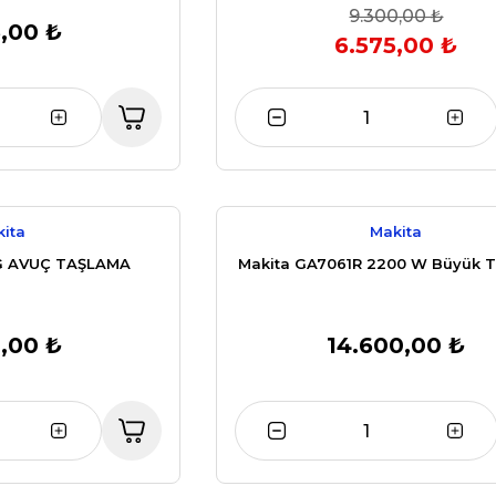
9.300,00 ₺
,00 ₺
6.575,00 ₺
ita
Makita
G AVUÇ TAŞLAMA
Makita GA7061R 2200 W Büyük 
,00 ₺
14.600,00 ₺