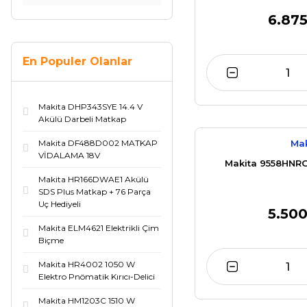
6.875
En Populer Olanlar
Makita DHP343SYE 14.4 V
Akülü Darbeli Matkap
Makita DF488D002 MATKAP
Mak
VİDALAMA 18V
Makita 9558HNR
Makita HR166DWAE1 Akülü
SDS Plus Matkap + 76 Parça
Uç Hediyeli
5.500
Makita ELM4621 Elektrikli Çim
Biçme
Makita HR4002 1050 W
Elektro Pnömatik Kırıcı-Delici
Makita HM1203C 1510 W