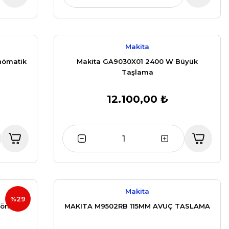
Makita
nömatik
Makita GA9030X01 2400 W Büyük
Taşlama
12.100,00 ₺
Makita
%29
nömatik
MAKITA M9502RB 115MM AVUÇ TASLAMA