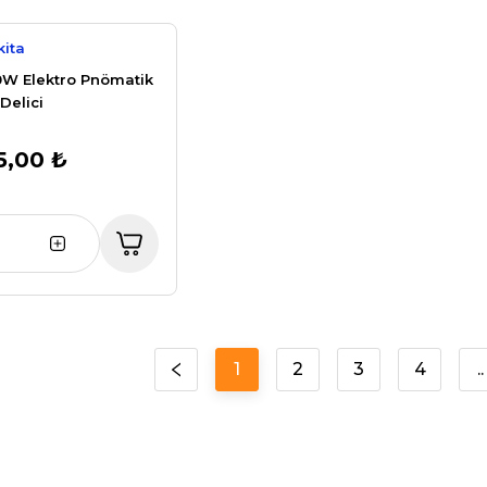
ita
W Elektro Pnömatik
-Delici
5,00 ₺
1
2
3
4
..