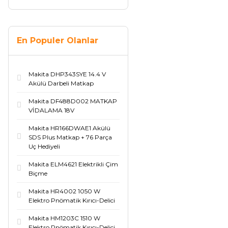
En Populer Olanlar
Makita DHP343SYE 14.4 V
Akülü Darbeli Matkap
Makita DF488D002 MATKAP
VİDALAMA 18V
Makita HR166DWAE1 Akülü
SDS Plus Matkap + 76 Parça
Uç Hediyeli
Makita ELM4621 Elektrikli Çim
Biçme
Makita HR4002 1050 W
Elektro Pnömatik Kırıcı-Delici
Makita HM1203C 1510 W
Elektro Pnömatik Kırıcı-Delici