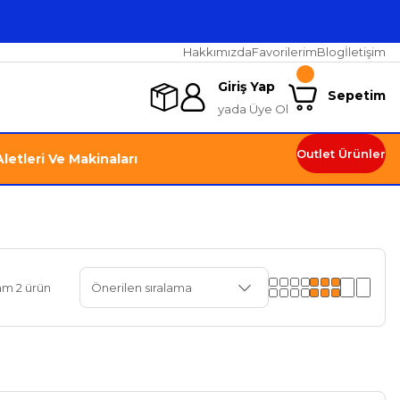
Hakkımızda
Favorilerim
Blog
İletişim
Giriş Yap
Sepetim
yada Üye Ol
Outlet Ürünler
letleri Ve Makinaları
am 2 ürün