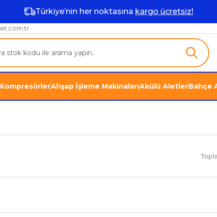
Türkiye’nin her noktasına
kargo ücretsiz!
et.com.tr
Kompresörler
Ahşap İşleme Makinaları
Akülü Aletler
Bahçe A
Topl