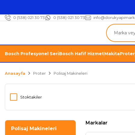
0 (538) 021 30 73
0 (538) 021 30 73
info@dorukyapimark
Bosch Profesyonel Seri
Bosch Hafif Hizmet
Makita
Proter
Anasayfa
Proter
Polisaj Makineleri
Stoktakiler
Markalar
Polisaj Makineleri