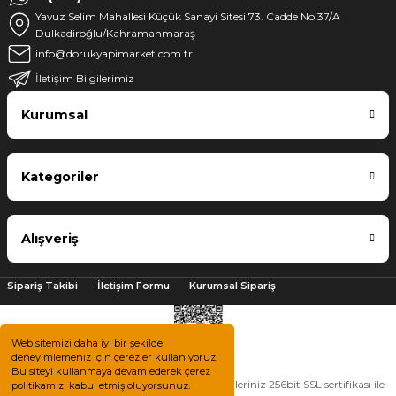
Yavuz Selim Mahallesi Küçük Sanayi Sitesi 73. Cadde No 37/A
Dulkadiroğlu/Kahramanmaraş
info@dorukyapimarket.com.tr
İletişim Bilgilerimiz
Kurumsal
Kategoriler
Alışveriş
Sipariş Takibi
İletişim Formu
Kurumsal Sipariş
Web sitemizi daha iyi bir şekilde
deneyimlemeniz için çerezler kullanıyoruz.
Bu siteyi kullanmaya devam ederek çerez
2025 © Tüm hakları saklıdır. Kredi kartı bilgileriniz 256bit SSL sertifikası ile
politikamızı kabul etmiş oluyorsunuz.