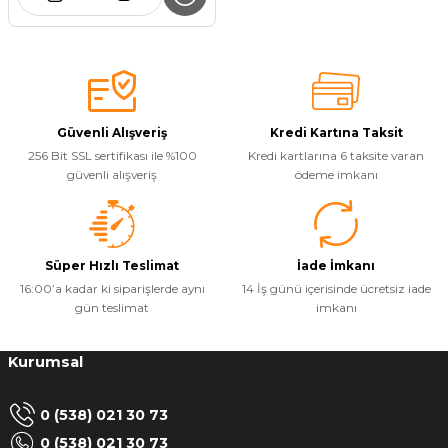
Güvenli Alışveriş
Kredi Kartına Taksit
256 Bit SSL sertifikası ile %100
Kredi kartlarına 6 taksite varan
güvenli alışveriş
ödeme imkanı
Süper Hızlı Teslimat
İade İmkanı
16:00’a kadar ki siparişlerde aynı
14 İş günü içerisinde ücretsiz iade
gün teslimat
imkanı
Kurumsal
0 (538) 021 30 73
0 (538) 021 30 73