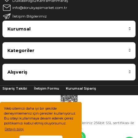
Dulkadiroğlu/Kahramanmaraş
info@dorukyapimarket.com.tr
İletişim Bilgilerimiz
Kurumsal
Kategoriler
Alışveriş
Sipariş Takibi
İletişim Formu
Kurumsal Sipariş
Web sitemizi daha iyi bir şekilde
deneyimlemeniz için çerezler kullanıyoruz.
Bu siteyi kullanmaya devam ederek çerez
2025 © Tüm hakları saklıdır. Kredi kartı bilgileriniz 256bit SSL sertifikası ile
politikamızı kabul etmiş oluyorsunuz.
korunmaktadır.
Detaylı bilgi