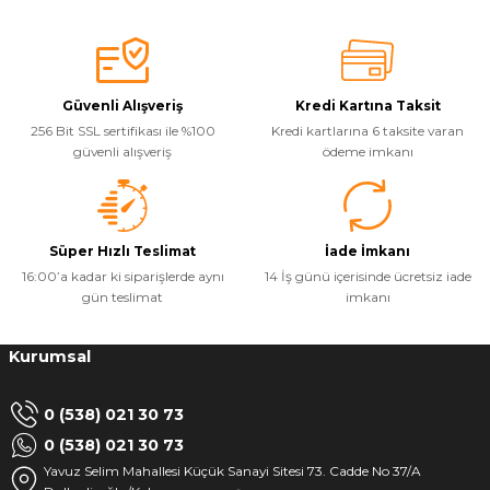
Güvenli Alışveriş
Kredi Kartına Taksit
256 Bit SSL sertifikası ile %100
Kredi kartlarına 6 taksite varan
güvenli alışveriş
ödeme imkanı
Süper Hızlı Teslimat
İade İmkanı
16:00’a kadar ki siparişlerde aynı
14 İş günü içerisinde ücretsiz iade
gün teslimat
imkanı
Kurumsal
0 (538) 021 30 73
0 (538) 021 30 73
Yavuz Selim Mahallesi Küçük Sanayi Sitesi 73. Cadde No 37/A