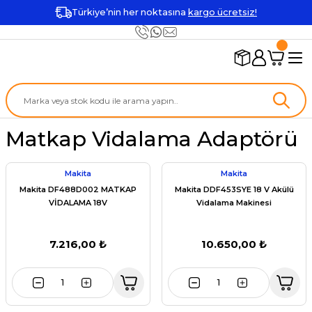
Türkiye’nin her noktasına
kargo ücretsiz!
Matkap Vidalama Adaptörü
Makita
Makita
Makita DF488D002 MATKAP
Makita DDF453SYE 18 V Akülü
VİDALAMA 18V
Vidalama Makinesi
7.216,00 ₺
10.650,00 ₺