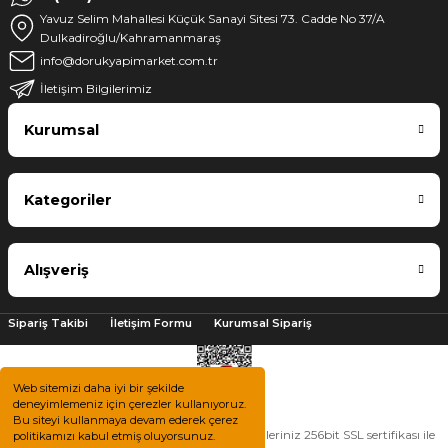
Yavuz Selim Mahallesi Küçük Sanayi Sitesi 73. Cadde No 37/A
Dulkadiroğlu/Kahramanmaraş
info@dorukyapimarket.com.tr
İletişim Bilgilerimiz
Kurumsal
Kategoriler
Alışveriş
Sipariş Takibi
İletişim Formu
Kurumsal Sipariş
Web sitemizi daha iyi bir şekilde
deneyimlemeniz için çerezler kullanıyoruz.
Bu siteyi kullanmaya devam ederek çerez
2025 © Tüm hakları saklıdır. Kredi kartı bilgileriniz 256bit SSL sertifikası ile
politikamızı kabul etmiş oluyorsunuz.