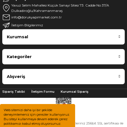
Yavuz Selim Mahallesi Küçük Sanayi Sitesi 73. Cadde No 37/A
Dulkadiroğlu/Kahramanmaraş
info@dorukyapimarket.com.tr
İletişim Bilgilerimiz
Kurumsal
Kategoriler
Alışveriş
Sipariş Takibi
İletişim Formu
Kurumsal Sipariş
Web sitemizi daha iyi bir şekilde
deneyimlemeniz için çerezler kullanıyoruz.
Bu siteyi kullanmaya devam ederek çerez
2025 © Tüm hakları saklıdır. Kredi kartı bilgileriniz 256bit SSL sertifikası ile
politikamızı kabul etmiş oluyorsunuz.