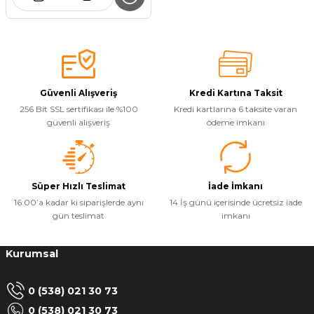
Güvenli Alışveriş
Kredi Kartına Taksit
256 Bit SSL sertifikası ile %100
Kredi kartlarına 6 taksite varan
güvenli alışveriş
ödeme imkanı
Süper Hızlı Teslimat
İade İmkanı
16:00’a kadar ki siparişlerde aynı
14 İş günü içerisinde ücretsiz iade
gün teslimat
imkanı
Kurumsal
0 (538) 021 30 73
0 (538) 021 30 73