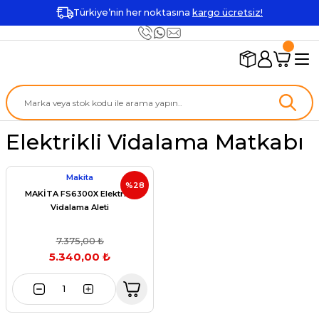
Türkiye’nin her noktasına
kargo ücretsiz!
Elektrikli Vidalama Matkabı
Makita
%28
MAKİTA FS6300X Elektrikli
Vidalama Aleti
7.375,00 ₺
5.340,00 ₺