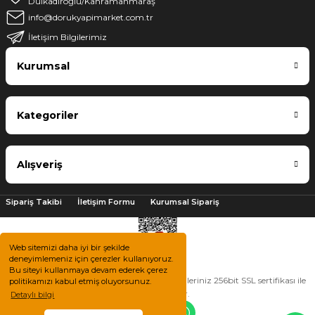
Dulkadiroğlu/Kahramanmaraş
info@dorukyapimarket.com.tr
İletişim Bilgilerimiz
Kurumsal
Kategoriler
Alışveriş
Sipariş Takibi
İletişim Formu
Kurumsal Sipariş
Web sitemizi daha iyi bir şekilde
deneyimlemeniz için çerezler kullanıyoruz.
Bu siteyi kullanmaya devam ederek çerez
2025 © Tüm hakları saklıdır. Kredi kartı bilgileriniz 256bit SSL sertifikası ile
politikamızı kabul etmiş oluyorsunuz.
korunmaktadır.
Detaylı bilgi