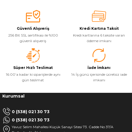
Güvenli Alışveriş
Kredi Kartına Taksit
256 Bit SSL sertifikası ile %100
Kredi kartlarına 6 taksite varan
güvenli alışveriş
ödeme imkanı
Süper Hızlı Teslimat
İade İmkanı
16:00’a kadar ki siparişlerde aynı
14 İş günü içerisinde ücretsiz iade
gün teslimat
imkanı
Kurumsal
0 (538) 021 30 73
0 (538) 021 30 73
Yavuz Selim Mahallesi Küçük Sanayi Sitesi 73. Cadde No 37/A