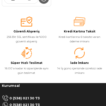
Güvenli Alışveriş
Kredi Kartına Taksit
256 Bit SSL sertifikası ile %100
Kredi kartlarına 6 taksite varan
güvenli alışveriş
ödeme imkanı
Süper Hızlı Teslimat
İade İmkanı
16:00’a kadar ki siparişlerde aynı
14 İş günü içerisinde ücretsiz iade
gün teslimat
imkanı
Kurumsal
0 (538) 021 30 73
0 (538) 021 30 73