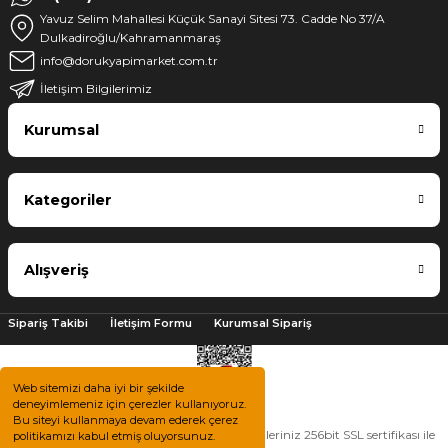
Yavuz Selim Mahallesi Küçük Sanayi Sitesi 73. Cadde No 37/A
Dulkadiroğlu/Kahramanmaraş
info@dorukyapimarket.com.tr
İletişim Bilgilerimiz
Kurumsal
Kategoriler
Alışveriş
Sipariş Takibi
İletişim Formu
Kurumsal Sipariş
Web sitemizi daha iyi bir şekilde
deneyimlemeniz için çerezler kullanıyoruz.
Bu siteyi kullanmaya devam ederek çerez
2025 © Tüm hakları saklıdır. Kredi kartı bilgileriniz 256bit SSL sertifikası ile
politikamızı kabul etmiş oluyorsunuz.