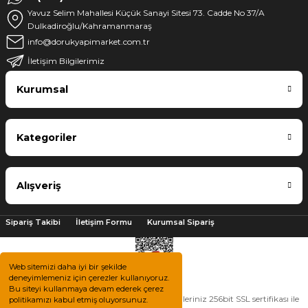
Yavuz Selim Mahallesi Küçük Sanayi Sitesi 73. Cadde No 37/A
Dulkadiroğlu/Kahramanmaraş
info@dorukyapimarket.com.tr
İletişim Bilgilerimiz
Kurumsal
Kategoriler
Alışveriş
Sipariş Takibi
İletişim Formu
Kurumsal Sipariş
Web sitemizi daha iyi bir şekilde
deneyimlemeniz için çerezler kullanıyoruz.
Bu siteyi kullanmaya devam ederek çerez
2025 © Tüm hakları saklıdır. Kredi kartı bilgileriniz 256bit SSL sertifikası ile
politikamızı kabul etmiş oluyorsunuz.