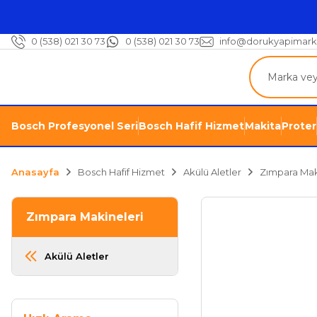
0 (538) 021 30 73
0 (538) 021 30 73
info@dorukyapimark
Bosch Profesyonel Seri
Bosch Hafif Hizmet
Makita
Proter
Anasayfa
Bosch Hafif Hizmet
Akülü Aletler
Zımpara Mak
Zımpara Makineleri
Akülü Aletler