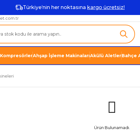
Türkiye’nin her noktasına
kargo ücretsiz!
et.com.tr
Kompresörler
Ahşap İşleme Makinaları
Akülü Aletler
Bahçe A
ineleri
Ürün Bulunamadı.