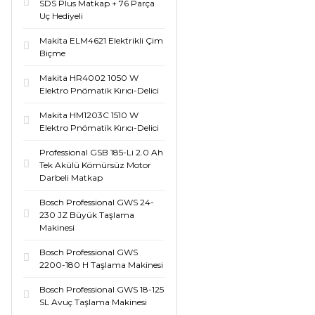
SDS Plus Matkap + 76 Parça
Uç Hediyeli
Makita ELM4621 Elektrikli Çim
Biçme
Makita HR4002 1050 W
Elektro Pnömatik Kırıcı-Delici
Makita HM1203C 1510 W
Elektro Pnömatik Kırıcı-Delici
Professional GSB 185-Li 2.0 Ah
Tek Akülü Kömürsüz Motor
Darbeli Matkap
Bosch Professional GWS 24-
230 JZ Büyük Taşlama
Makinesi
Bosch Professional GWS
2200-180 H Taşlama Makinesi
Bosch Professional GWS 18-125
SL Avuç Taşlama Makinesi