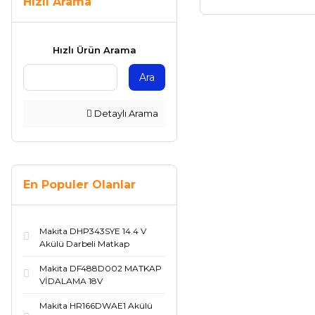
Hızlı Arama
Hızlı Ürün Arama
Ara
Detaylı Arama
En Populer Olanlar
Makita DHP343SYE 14.4 V
Akülü Darbeli Matkap
Makita DF488D002 MATKAP
VİDALAMA 18V
Makita HR166DWAE1 Akülü