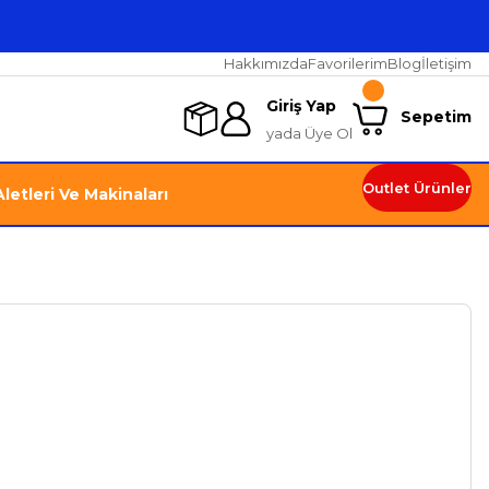
Hakkımızda
Favorilerim
Blog
İletişim
Giriş Yap
Sepetim
yada Üye Ol
Outlet Ürünler
letleri Ve Makinaları