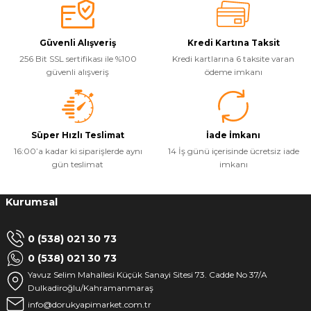
Güvenli Alışveriş
Kredi Kartına Taksit
256 Bit SSL sertifikası ile %100
Kredi kartlarına 6 taksite varan
güvenli alışveriş
ödeme imkanı
Süper Hızlı Teslimat
İade İmkanı
16:00’a kadar ki siparişlerde aynı
14 İş günü içerisinde ücretsiz iade
gün teslimat
imkanı
Kurumsal
0 (538) 021 30 73
0 (538) 021 30 73
Yavuz Selim Mahallesi Küçük Sanayi Sitesi 73. Cadde No 37/A
Dulkadiroğlu/Kahramanmaraş
info@dorukyapimarket.com.tr