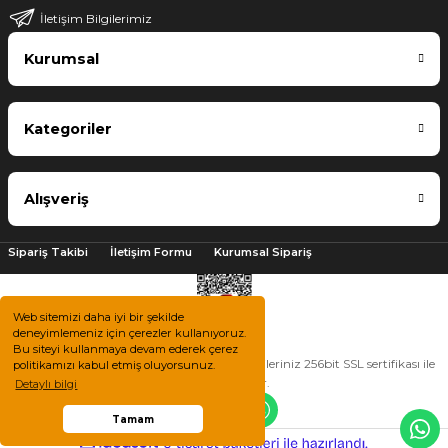
İletişim Bilgilerimiz
Kurumsal
Kategoriler
Alışveriş
Sipariş Takibi
İletişim Formu
Kurumsal Sipariş
Web sitemizi daha iyi bir şekilde
deneyimlemeniz için çerezler kullanıyoruz.
Bu siteyi kullanmaya devam ederek çerez
2025 © Tüm hakları saklıdır. Kredi kartı bilgileriniz 256bit SSL sertifikası ile
politikamızı kabul etmiş oluyorsunuz.
korunmaktadır.
Detaylı bilgi
Tamam
ile
ideasoft
e-