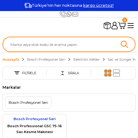
Türkiye’nin her noktasına
kargo ücretsiz!
0
Anasayfa
Bosch Profesyonel Seri
Elektrikli Aletler
Sac ve Sünger Ke
FİLTRELE
SIRALA
Markalar
Bosch Profesyonel Seri
Bosch Profesyonel Seri
Bosch Professional GSC 75-16
Sac Kesme Makinesi