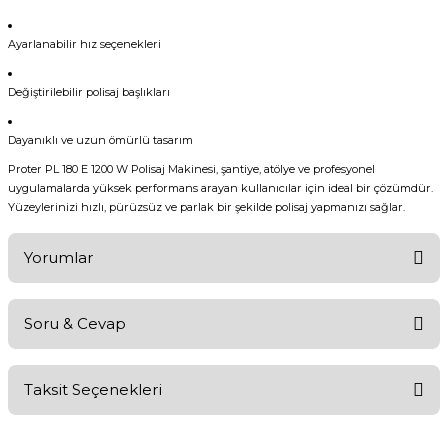
Ayarlanabilir hız seçenekleri
Değiştirilebilir polisaj başlıkları
Dayanıklı ve uzun ömürlü tasarım
Proter PL 180 E 1200 W Polisaj Makinesi, şantiye, atölye ve profesyonel
uygulamalarda yüksek performans arayan kullanıcılar için ideal bir çözümdür.
Yüzeylerinizi hızlı, pürüzsüz ve parlak bir şekilde polisaj yapmanızı sağlar.
Yorumlar
Soru & Cevap
Bu ürüne ilk yorumu siz yapın!
Taksit Seçenekleri
Yorum Yaz
Ürün hakkında henüz soru sorulmamış.