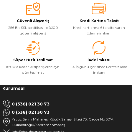
Soru Sor
Güvenli Alışveriş
Kredi Kartına Taksit
256 Bit SSL sertifikası ile %100
Kredi kartlarına 6 taksite varan
güvenli alışveriş
ödeme imkanı
Süper Hızlı Teslimat
İade İmkanı
16:00’a kadar ki siparişlerde aynı
14 İş günü içerisinde ücretsiz iade
gün teslimat
imkanı
Kurumsal
0 (538) 021 30 73
0 (538) 021 30 73
Yavuz Selim Mahallesi Küçük Sanayi Sitesi 73. Cadde No 37/A
Dulkadiroğlu/Kahramanmaraş
info@dorukyapimarket.com.tr