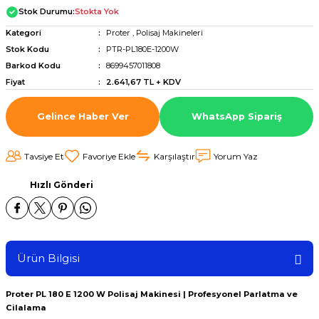
Stok Durumu:
Stokta Yok
Kategori
Proter
,
Polisaj Makineleri
Stok Kodu
PTR-PL180E-1200W
Barkod Kodu
8699457011808
Fiyat
2.641,67 TL + KDV
Gelince Haber Ver
WhatsApp Sipariş
Tavsiye Et
Karşılaştır
Yorum Yaz
Hızlı Gönderi
Ürün Bilgisi
Proter PL 180 E 1200 W Polisaj Makinesi | Profesyonel Parlatma ve
Cilalama