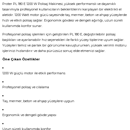
Proter PL 180 E 1200 W Polisaj Makinesi, yüksek performanslı ve dayanıklı
tasarımıyla profesyonel kullanıcıların beklentilerini karşılayan bir elektrikli el
aletidir. 1200 Watt motor gücü sayesinde taş, mermer, beton ve ahşap yüzeylerde
hızlı ve etkili polisaj sağlar. Ergonomik gövdesi ve dengeli ağırlığı, uzun süreli
kullanımda konfor sunar.
Profesyonel polisaj işlemleri için geliştirilen PL 180 E, değiştirilebilir polisaj
başlıkları ve ayarlanabilir hız seçenekleri ile farklı yüzey tiplerine uyum sağlar.
Yüzeyleri temiz ve parlak bir görünüme kavuştururken, yüksek verimli motoru
işlerinizi hızlandırır ve daha pürüzsüz sonuç elde etmenizi sağlar.
Öne Çıkan Özellikler
1200 W güçlü motor ile etkili performans
Profesyonel polisaj ve cilalama
Taş, mermer, beton ve ahşap yüzeylere uygun
Ergonomik ve dengeli gövde yapısı
Uzun süreli kullanımda konfor