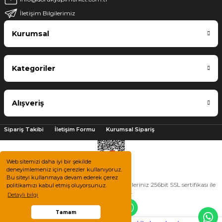
İletişim Bilgilerimiz
Kurumsal
Kategoriler
Alışveriş
Sipariş Takibi
İletişim Formu
Kurumsal Sipariş
Web sitemizi daha iyi bir şekilde
deneyimlemeniz için çerezler kullanıyoruz.
Bu siteyi kullanmaya devam ederek çerez
2025 © Tüm hakları saklıdır. Kredi kartı bilgileriniz 256bit SSL sertifikası ile
politikamızı kabul etmiş oluyorsunuz.
korunmaktadır.
Detaylı bilgi
Tamam