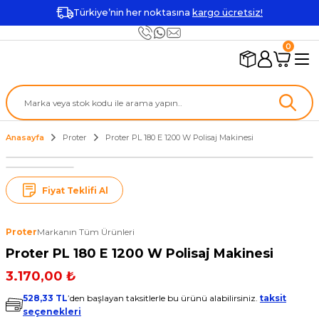
Türkiye’nin her noktasına
kargo ücretsiz!
0
Anasayfa
Proter
Proter PL 180 E 1200 W Polisaj Makinesi
Fiyat Teklifi Al
Proter
Markanın Tüm Ürünleri
Proter PL 180 E 1200 W Polisaj Makinesi
3.170,00 ₺
528,33 TL
’den başlayan taksitlerle bu ürünü alabilirsiniz.
taksit
seçenekleri