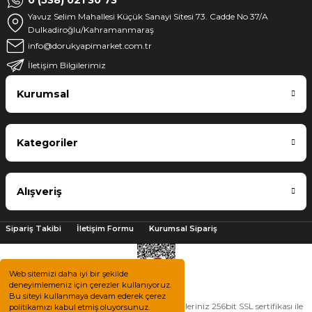
Yavuz Selim Mahallesi Küçük Sanayi Sitesi 73. Cadde No 37/A
Dulkadiroğlu/Kahramanmaraş
info@dorukyapimarket.com.tr
İletişim Bilgilerimiz
Kurumsal
Kategoriler
Alışveriş
Sipariş Takibi
İletişim Formu
Kurumsal Sipariş
Web sitemizi daha iyi bir şekilde
deneyimlemeniz için çerezler kullanıyoruz.
Bu siteyi kullanmaya devam ederek çerez
2025 © Tüm hakları saklıdır. Kredi kartı bilgileriniz 256bit SSL sertifikası ile
politikamızı kabul etmiş oluyorsunuz.