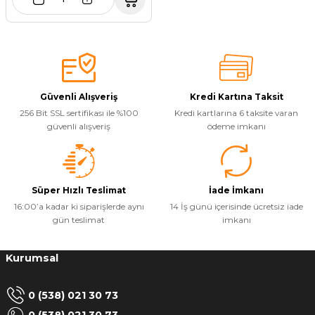
Güvenli Alışveriş
Kredi Kartına Taksit
256 Bit SSL sertifikası ile %100
Kredi kartlarına 6 taksite varan
güvenli alışveriş
ödeme imkanı
Süper Hızlı Teslimat
İade İmkanı
16:00’a kadar ki siparişlerde aynı
14 İş günü içerisinde ücretsiz iade
gün teslimat
imkanı
Kurumsal
0 (538) 021 30 73
0 (538) 021 30 73