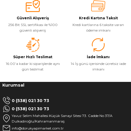
Güvenli Alışveriş
Kredi Kartına Taksit
256 Bit SSL sertifikası ile %100
Kredi kartlarına 6 taksite varan
güvenli alışveriş
ödeme imkanı
Süper Hızlı Teslimat
İade İmkanı
16:00’a kadar ki siparişlerde aynı
14 İş günü içerisinde ücretsiz iade
gün teslimat
imkanı
Kurumsal
0 (538) 021 30 73
0 (538) 021 30 73
Yavuz Selim Mahallesi Küçük Sanayi Sitesi 73. Cadde No 37/A
Dulkadiroğlu/Kahramanmaraş
info@dorukyapimarket.com.tr