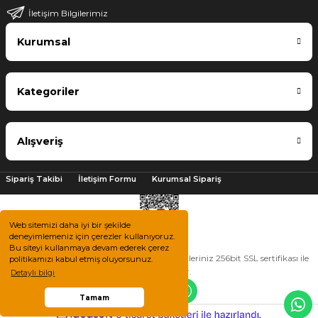
İletişim Bilgilerimiz
Kurumsal
Kategoriler
Alışveriş
Sipariş Takibi
İletişim Formu
Kurumsal Sipariş
Web sitemizi daha iyi bir şekilde
deneyimlemeniz için çerezler kullanıyoruz.
Bu siteyi kullanmaya devam ederek çerez
2025 © Tüm hakları saklıdır. Kredi kartı bilgileriniz 256bit SSL sertifikası ile
politikamızı kabul etmiş oluyorsunuz.
korunmaktadır.
Detaylı bilgi
Tamam
ile
ideasoft
e-