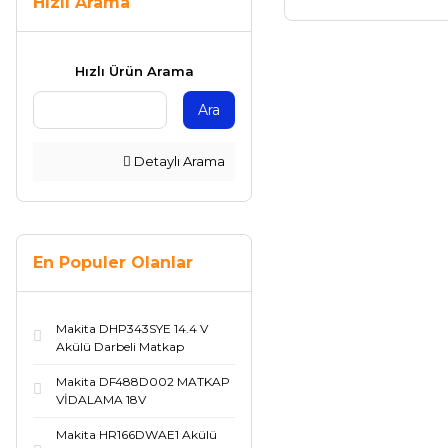
Hızlı Arama
Hızlı Ürün Arama
Ara
Detaylı Arama
En Populer Olanlar
Makita DHP343SYE 14.4 V
Akülü Darbeli Matkap
Makita DF488D002 MATKAP
VİDALAMA 18V
Makita HR166DWAE1 Akülü