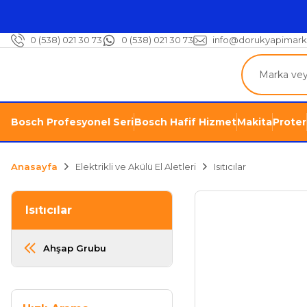
0 (538) 021 30 73
0 (538) 021 30 73
info@dorukyapimark
Bosch Profesyonel Seri
Bosch Hafif Hizmet
Makita
Proter
Anasayfa
Elektrikli ve Akülü El Aletleri
Isıtıcılar
Isıtıcılar
Ahşap Grubu