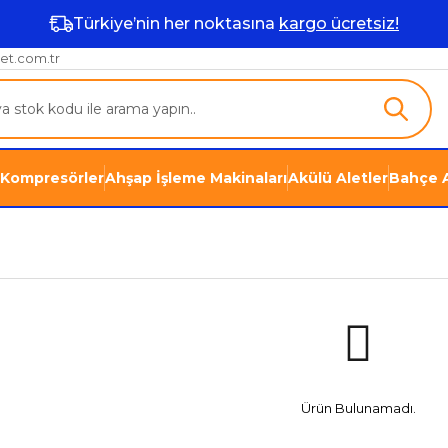
Türkiye’nin her noktasına
kargo ücretsiz!
et.com.tr
Kompresörler
Ahşap İşleme Makinaları
Akülü Aletler
Bahçe A
Ürün Bulunamadı.