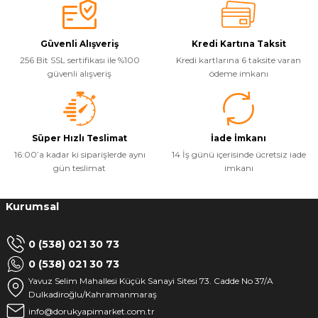
Güvenli Alışveriş
Kredi Kartına Taksit
256 Bit SSL sertifikası ile %100
Kredi kartlarına 6 taksite varan
güvenli alışveriş
ödeme imkanı
Süper Hızlı Teslimat
İade İmkanı
16:00’a kadar ki siparişlerde aynı
14 İş günü içerisinde ücretsiz iade
gün teslimat
imkanı
Kurumsal
0 (538) 021 30 73
0 (538) 021 30 73
Yavuz Selim Mahallesi Küçük Sanayi Sitesi 73. Cadde No 37/A
Dulkadiroğlu/Kahramanmaraş
info@dorukyapimarket.com.tr