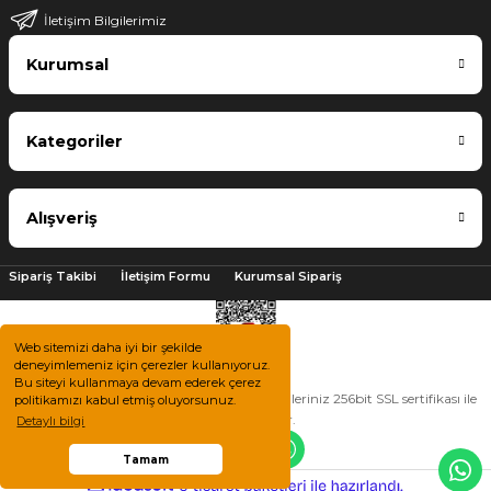
İletişim Bilgilerimiz
Kurumsal
Kategoriler
Alışveriş
Sipariş Takibi
İletişim Formu
Kurumsal Sipariş
Web sitemizi daha iyi bir şekilde
deneyimlemeniz için çerezler kullanıyoruz.
Bu siteyi kullanmaya devam ederek çerez
2025 © Tüm hakları saklıdır. Kredi kartı bilgileriniz 256bit SSL sertifikası ile
politikamızı kabul etmiş oluyorsunuz.
korunmaktadır.
Detaylı bilgi
Tamam
ile
ideasoft
e-