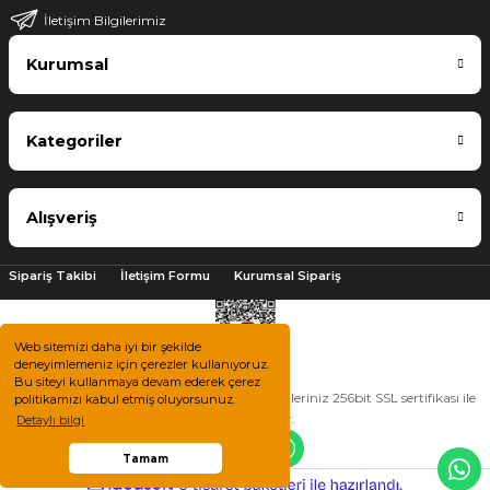
İletişim Bilgilerimiz
Kurumsal
Kategoriler
Alışveriş
Sipariş Takibi
İletişim Formu
Kurumsal Sipariş
Web sitemizi daha iyi bir şekilde
deneyimlemeniz için çerezler kullanıyoruz.
Bu siteyi kullanmaya devam ederek çerez
2025 © Tüm hakları saklıdır. Kredi kartı bilgileriniz 256bit SSL sertifikası ile
politikamızı kabul etmiş oluyorsunuz.
korunmaktadır.
Detaylı bilgi
Tamam
ile
ideasoft
e-