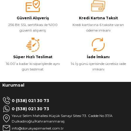
Güvenli Alışveriş
Kredi Kartına Taksit
256 Bit SSL sertifikası ile %100
Kredi kartlarına 6 taksite varan
güvenli alışveriş
ödeme imkanı
Süper Hızlı Teslimat
İade İmkanı
16:00’a kadar ki siparişlerde aynı
14 İş günü içerisinde ücretsiz iade
gün teslimat
imkanı
Kurumsal
0 (538) 021 30 73
0 (538) 021 30 73
Yavuz Selim Mahallesi Küçük Sanayi Sitesi 73. Cadde No 37/A
Dulkadiroğlu/Kahramanmaraş
info@dorukyapimarket.com.tr