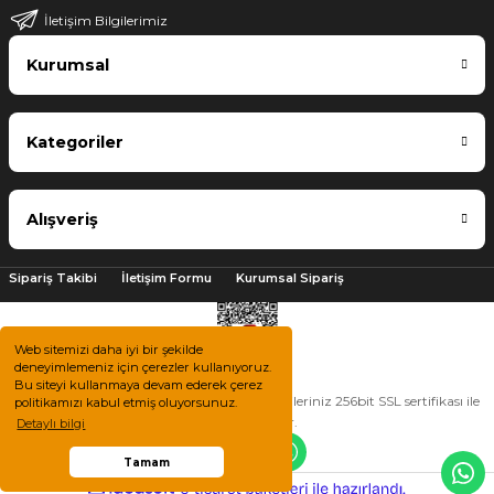
İletişim Bilgilerimiz
Kurumsal
Kategoriler
Alışveriş
Sipariş Takibi
İletişim Formu
Kurumsal Sipariş
Web sitemizi daha iyi bir şekilde
deneyimlemeniz için çerezler kullanıyoruz.
Bu siteyi kullanmaya devam ederek çerez
2025 © Tüm hakları saklıdır. Kredi kartı bilgileriniz 256bit SSL sertifikası ile
politikamızı kabul etmiş oluyorsunuz.
korunmaktadır.
Detaylı bilgi
Tamam
ile
ideasoft
e-