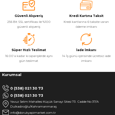
Güvenli Alışveriş
Kredi Kartına Taksit
256 Bit SSL sertifikası ile %100
Kredi kartlarına 6 taksite varan
güvenli alışveriş
ödeme imkanı
Süper Hızlı Teslimat
İade İmkanı
16:00’a kadar ki siparişlerde aynı
14 İş günü içerisinde ücretsiz iade
gün teslimat
imkanı
Kurumsal
0 (538) 021 30 73
0 (538) 021 30 73
Yavuz Selim Mahallesi Küçük Sanayi Sitesi 73. Cadde No 37/A
Dulkadiroğlu/Kahramanmaraş
info@dorukyapimarket.com.tr