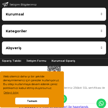
İletişim Bilgilerimiz
Kurumsal
Kategoriler
Alışveriş
Sipariş Takibi
İletişim Formu
Kurumsal Sipariş
Web sitemizi daha iyi bir şekilde
deneyimlemeniz için çerezler kullanıyoruz.
Bu siteyi kullanmaya devam ederek çerez
2025 © Tüm hakları saklıdır. Kredi kartı bilgileriniz 256bit SSL sertifikası ile
politikamızı kabul etmiş oluyorsunuz.
korunmaktadır.
Detaylı bilgi
Tamam
ile
ideasoft
e-