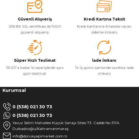
Güvenli Alışveriş
Kredi Kartına Taksit
256 Bit SSL sertifikası ile %100
Kredi kartlarına 6 taksite varan
güvenli alışveriş
ödeme imkanı
Süper Hızlı Teslimat
İade İmkanı
16:00’a kadar ki siparişlerde aynı
14 İş günü içerisinde ücretsiz iade
gün teslimat
imkanı
Kurumsal
0 (538) 021 30 73
0 (538) 021 30 73
Yavuz Selim Mahallesi Küçük Sanayi Sitesi 73. Cadde No 37/A
Dulkadiroğlu/Kahramanmaraş
info@dorukyapimarket.com.tr