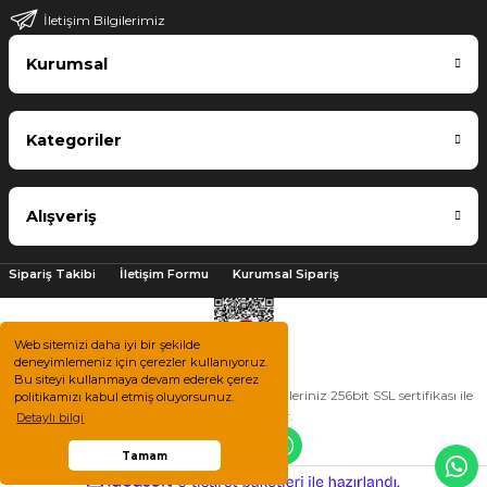
İletişim Bilgilerimiz
Kurumsal
Kategoriler
Alışveriş
Sipariş Takibi
İletişim Formu
Kurumsal Sipariş
Web sitemizi daha iyi bir şekilde
deneyimlemeniz için çerezler kullanıyoruz.
Bu siteyi kullanmaya devam ederek çerez
2025 © Tüm hakları saklıdır. Kredi kartı bilgileriniz 256bit SSL sertifikası ile
politikamızı kabul etmiş oluyorsunuz.
korunmaktadır.
Detaylı bilgi
Tamam
ile
ideasoft
e-