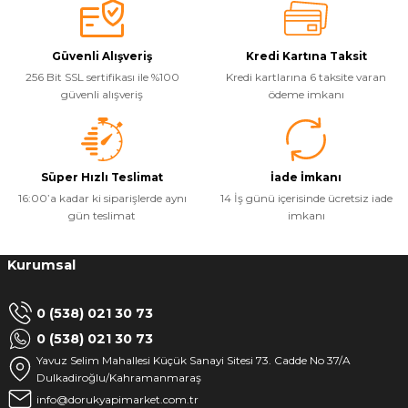
Güvenli Alışveriş
Kredi Kartına Taksit
256 Bit SSL sertifikası ile %100
Kredi kartlarına 6 taksite varan
güvenli alışveriş
ödeme imkanı
Süper Hızlı Teslimat
İade İmkanı
16:00’a kadar ki siparişlerde aynı
14 İş günü içerisinde ücretsiz iade
gün teslimat
imkanı
Kurumsal
0 (538) 021 30 73
0 (538) 021 30 73
Yavuz Selim Mahallesi Küçük Sanayi Sitesi 73. Cadde No 37/A
Dulkadiroğlu/Kahramanmaraş
info@dorukyapimarket.com.tr