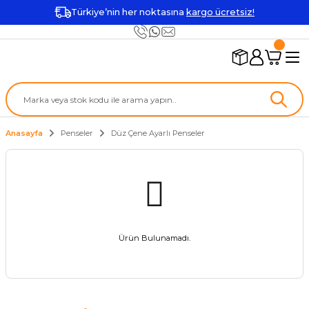
Türkiye’nin her noktasına
kargo ücretsiz!
Anasayfa
Penseler
Düz Çene Ayarlı Penseler
Ürün Bulunamadı.