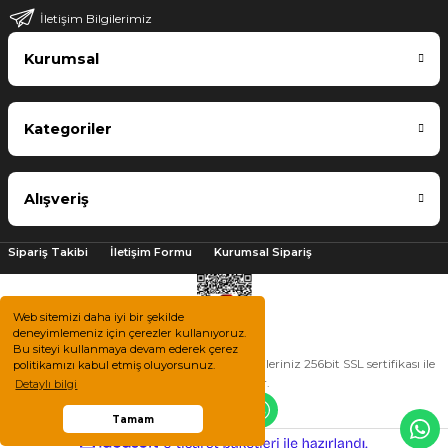
İletişim Bilgilerimiz
Kurumsal
Kategoriler
Alışveriş
Sipariş Takibi
İletişim Formu
Kurumsal Sipariş
Web sitemizi daha iyi bir şekilde
deneyimlemeniz için çerezler kullanıyoruz.
Bu siteyi kullanmaya devam ederek çerez
2025 © Tüm hakları saklıdır. Kredi kartı bilgileriniz 256bit SSL sertifikası ile
politikamızı kabul etmiş oluyorsunuz.
korunmaktadır.
Detaylı bilgi
Tamam
ile
ideasoft
e-