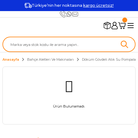
Türkiye’nin her noktasına
kargo ücretsiz!
Anasayfa
Bahçe Aletleri Ve Makinaları
Döküm Gövdeli Atık Su Pompalar
Ürün Bulunamadı.