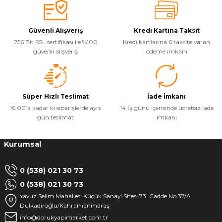
Güvenli Alışveriş
Kredi Kartına Taksit
256 Bit SSL sertifikası ile %100
Kredi kartlarına 6 taksite varan
güvenli alışveriş
ödeme imkanı
Süper Hızlı Teslimat
İade İmkanı
16:00’a kadar ki siparişlerde aynı
14 İş günü içerisinde ücretsiz iade
gün teslimat
imkanı
Kurumsal
0 (538) 021 30 73
0 (538) 021 30 73
Yavuz Selim Mahallesi Küçük Sanayi Sitesi 73. Cadde No 37/A
Dulkadiroğlu/Kahramanmaraş
info@dorukyapimarket.com.tr