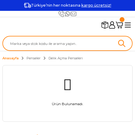
Türkiye’nin her noktasına
kargo ücretsiz!
Anasayfa
Penseler
Delik Açma Penseleri
Ürün Bulunamadı.