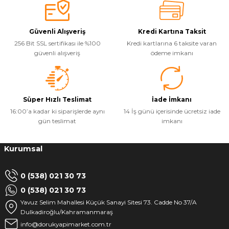
Güvenli Alışveriş
Kredi Kartına Taksit
256 Bit SSL sertifikası ile %100
Kredi kartlarına 6 taksite varan
güvenli alışveriş
ödeme imkanı
Süper Hızlı Teslimat
İade İmkanı
16:00’a kadar ki siparişlerde aynı
14 İş günü içerisinde ücretsiz iade
gün teslimat
imkanı
Kurumsal
0 (538) 021 30 73
0 (538) 021 30 73
Yavuz Selim Mahallesi Küçük Sanayi Sitesi 73. Cadde No 37/A
Dulkadiroğlu/Kahramanmaraş
info@dorukyapimarket.com.tr