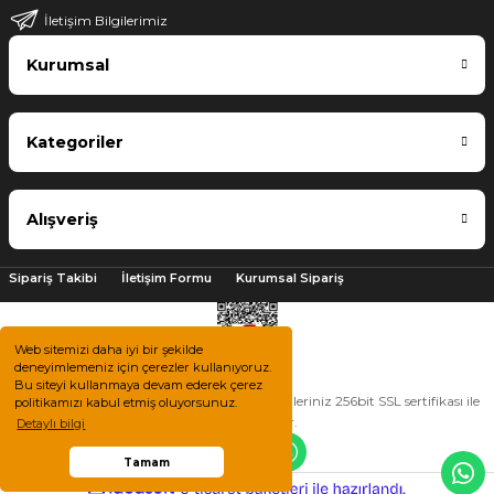
İletişim Bilgilerimiz
Kurumsal
Kategoriler
Alışveriş
Sipariş Takibi
İletişim Formu
Kurumsal Sipariş
Web sitemizi daha iyi bir şekilde
deneyimlemeniz için çerezler kullanıyoruz.
Bu siteyi kullanmaya devam ederek çerez
2025 © Tüm hakları saklıdır. Kredi kartı bilgileriniz 256bit SSL sertifikası ile
politikamızı kabul etmiş oluyorsunuz.
korunmaktadır.
Detaylı bilgi
Tamam
ile
ideasoft
e-