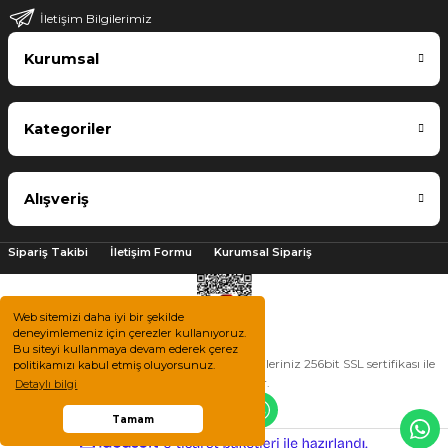
İletişim Bilgilerimiz
Kurumsal
Kategoriler
Alışveriş
Sipariş Takibi
İletişim Formu
Kurumsal Sipariş
Web sitemizi daha iyi bir şekilde
deneyimlemeniz için çerezler kullanıyoruz.
Bu siteyi kullanmaya devam ederek çerez
2025 © Tüm hakları saklıdır. Kredi kartı bilgileriniz 256bit SSL sertifikası ile
politikamızı kabul etmiş oluyorsunuz.
korunmaktadır.
Detaylı bilgi
Tamam
ile
ideasoft
e-