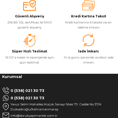
Güvenli Alışveriş
Kredi Kartına Taksit
256 Bit SSL sertifikası ile %100
Kredi kartlarına 6 taksite varan
güvenli alışveriş
ödeme imkanı
Süper Hızlı Teslimat
İade İmkanı
16:00’a kadar ki siparişlerde aynı
14 İş günü içerisinde ücretsiz iade
gün teslimat
imkanı
Kurumsal
0 (538) 021 30 73
0 (538) 021 30 73
Yavuz Selim Mahallesi Küçük Sanayi Sitesi 73. Cadde No 37/A
Dulkadiroğlu/Kahramanmaraş
info@dorukyapimarket.com.tr