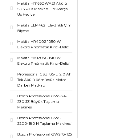
Makita HR166DWAE1 Akülü
SDS Plus Matkap + 76 Parça
Uç Hediyeli
Makita ELM4621 Elektrikli Çim
Biçme
Makita HR4002 1050 W
Elektro Pnömatik Kırıcı-Delici
Makita HM1203C 1510 W
Elektro Pnömatik Kırıcı-Delici
Professional GSB 185-Li 2.0 Ah
Tek Akülü Kömürsüz Motor
Darbeli Matkap
Bosch Professional GWS 24-
230 JZ Büyük Taşlama
Makinesi
Bosch Professional GWS
2200-180 H Taşlama Makinesi
Bosch Professional GWS 18-125