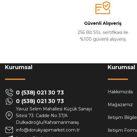
Güvenli Alışveriş
256 Bit SSL sertifikası ile
%100 güvenli alışveriş
Kurumsal
Kurumsal
Hakkımızda
0 (538) 021 30 73
0 (538) 021 30 73
Mağazamız
Yavuz Selim Mahallesi Küçük Sanayi
Sitesi 73. Cadde No 37/A
İletişim Bilgil
Dulkadiroğlu/Kahramanmaraş
info@dorukyapimarket.com.tr
İletişim Form