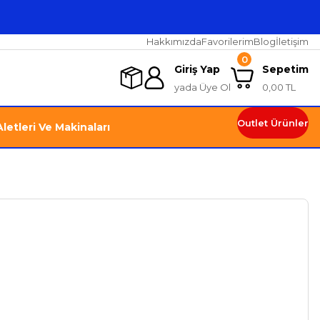
Hakkımızda
Favorilerim
Blog
İletişim
0
Giriş Yap
Sepetim
yada Üye Ol
0,00 TL
Outlet Ürünler
letleri Ve Makinaları