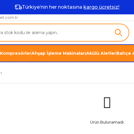
Türkiye’nin her noktasına
kargo ücretsiz!
et.com.tr
Kompresörler
Ahşap İşleme Makinaları
Akülü Aletler
Bahçe A
ı
Ürün Bulunamadı.