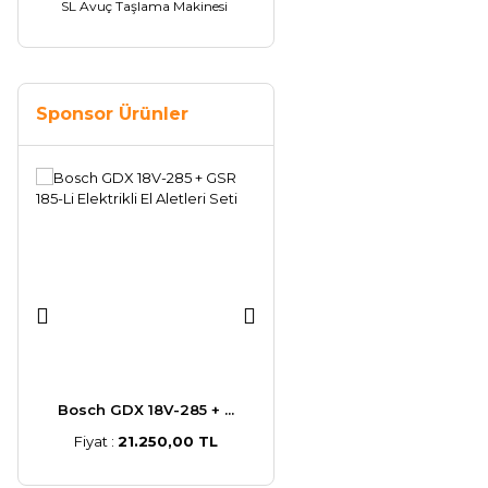
SL Avuç Taşlama Makinesi
Sponsor Ürünler
..
Bosch GDX 18V-285 + ...
Bosch GWS 30-180 B 2 ...
Fiyat :
21.250,00 TL
Fiyat :
13.170,00 TL