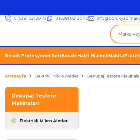
0 (538) 021 30 73
0 (538) 021 30 73
info@dorukyapimark
Bosch Profesyonel Seri
Bosch Hafif Hizmet
Makita
Proter
Anasayfa
Elektrikli Mikro Aletler
Dekupaj Testere Makinalar
Dekupaj Testere
Makinaları
Elektrikli Mikro Aletler