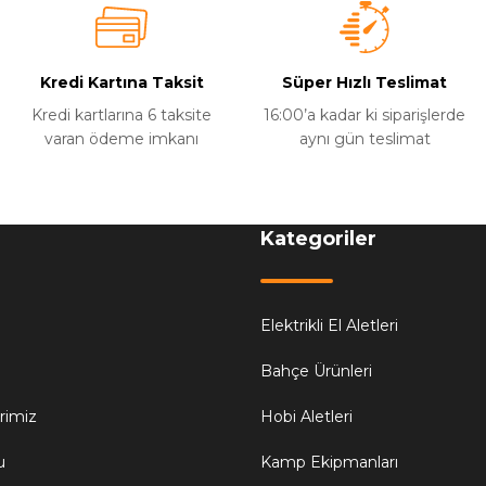
Kredi Kartına Taksit
Süper Hızlı Teslimat
Kredi kartlarına 6 taksite
16:00’a kadar ki siparişlerde
varan ödeme imkanı
aynı gün teslimat
Kategoriler
Elektrikli El Aletleri
Bahçe Ürünleri
erimiz
Hobi Aletleri
u
Kamp Ekipmanları