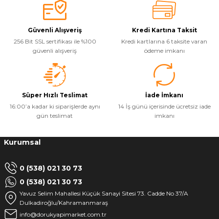
Güvenli Alışveriş
Kredi Kartına Taksit
256 Bit SSL sertifikası ile %100
Kredi kartlarına 6 taksite varan
güvenli alışveriş
ödeme imkanı
Süper Hızlı Teslimat
İade İmkanı
16:00’a kadar ki siparişlerde aynı
14 İş günü içerisinde ücretsiz iade
gün teslimat
imkanı
Kurumsal
0 (538) 021 30 73
0 (538) 021 30 73
Yavuz Selim Mahallesi Küçük Sanayi Sitesi 73. Cadde No 37/A
Dulkadiroğlu/Kahramanmaraş
info@dorukyapimarket.com.tr