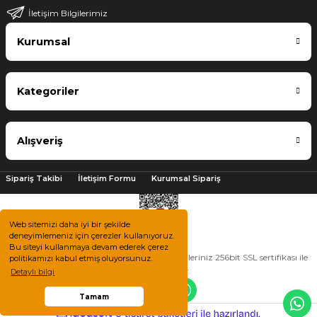
İletişim Bilgilerimiz
Kurumsal
Kategoriler
Alışveriş
Sipariş Takibi
İletişim Formu
Kurumsal Sipariş
Web sitemizi daha iyi bir şekilde
deneyimlemeniz için çerezler kullanıyoruz.
Bu siteyi kullanmaya devam ederek çerez
2025 © Tüm hakları saklıdır. Kredi kartı bilgileriniz 256bit SSL sertifikası ile
politikamızı kabul etmiş oluyorsunuz.
korunmaktadır.
Detaylı bilgi
Tamam
ile
ideasoft
e-