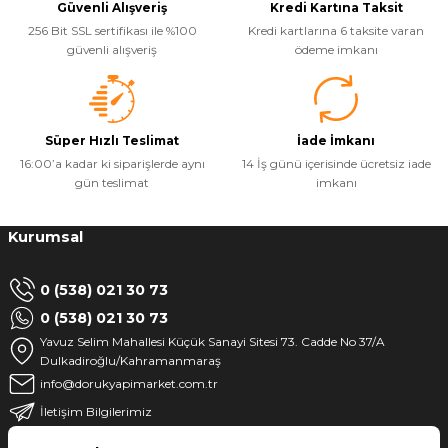
Güvenli Alışveriş
Kredi Kartına Taksit
256 Bit SSL sertifikası ile %100
Kredi kartlarına 6 taksite varan
güvenli alışveriş
ödeme imkanı
Süper Hızlı Teslimat
İade İmkanı
16:00’a kadar ki siparişlerde aynı
14 İş günü içerisinde ücretsiz iade
gün teslimat
imkanı
Kurumsal
0 (538) 021 30 73
0 (538) 021 30 73
Yavuz Selim Mahallesi Küçük Sanayi Sitesi 73. Cadde No 37/A
Dulkadiroğlu/Kahramanmaraş
info@dorukyapimarket.com.tr
İletişim Bilgilerimiz