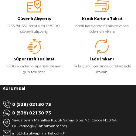
Güvenli Alışveriş
Kredi Kartına Taksit
256 Bit SSL sertifikası ile %100
Kredi kartlarına 6 taksite varan
güvenli alışveriş
ödeme imkanı
Süper Hızlı Teslimat
İade İmkanı
16:00’a kadar ki siparişlerde aynı
14 İş günü içerisinde ücretsiz iade
gün teslimat
imkanı
Kurumsal
0 (538) 021 30 73
0 (538) 021 30 73
Yavuz Selim Mahallesi Küçük Sanayi Sitesi 73. Cadde No 37/A
Dulkadiroğlu/Kahramanmaraş
info@dorukyapimarket.com.tr