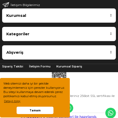
İletişim Bilgilerimiz
Kurumsal
Kategoriler
Alışveriş
Sipariş Takibi
İletişim Formu
Kurumsal Sipariş
Web sitemizi daha iyi bir şekilde
deneyimlemeniz için çerezler kullanıyoruz.
Bu siteyi kullanmaya devam ederek çerez
2025 © Tüm hakları saklıdır. Kredi kartı bilgileriniz 256bit SSL sertifikası ile
politikamızı kabul etmiş oluyorsunuz.
korunmaktadır.
Detaylı bilgi
Tamam
ile
ideasoft
e-