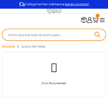
Türkiye’nin her noktasına
kargo ücretsiz!
Anasayfa
Çalışma Alet Yeleği
Ürün Bulunamadı.