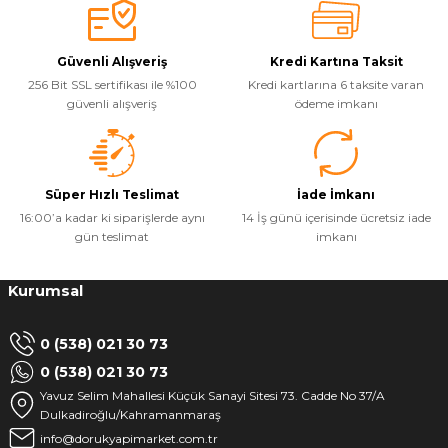
Güvenli Alışveriş
Kredi Kartına Taksit
256 Bit SSL sertifikası ile %100
Kredi kartlarına 6 taksite varan
güvenli alışveriş
ödeme imkanı
Süper Hızlı Teslimat
İade İmkanı
16:00’a kadar ki siparişlerde aynı
14 İş günü içerisinde ücretsiz iade
gün teslimat
imkanı
Kurumsal
0 (538) 021 30 73
0 (538) 021 30 73
Yavuz Selim Mahallesi Küçük Sanayi Sitesi 73. Cadde No 37/A
Dulkadiroğlu/Kahramanmaraş
info@dorukyapimarket.com.tr