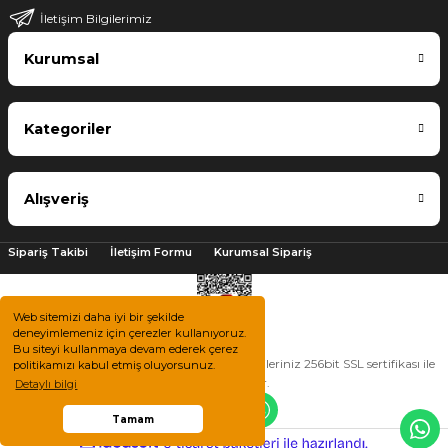
İletişim Bilgilerimiz
Kurumsal
Kategoriler
Alışveriş
Sipariş Takibi
İletişim Formu
Kurumsal Sipariş
Web sitemizi daha iyi bir şekilde
deneyimlemeniz için çerezler kullanıyoruz.
Bu siteyi kullanmaya devam ederek çerez
2025 © Tüm hakları saklıdır. Kredi kartı bilgileriniz 256bit SSL sertifikası ile
politikamızı kabul etmiş oluyorsunuz.
korunmaktadır.
Detaylı bilgi
Tamam
ile
ideasoft
e-