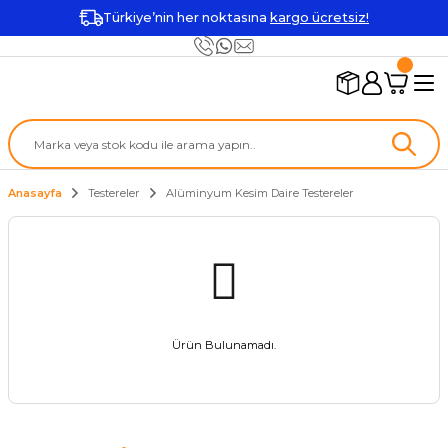
Türkiye’nin her noktasına
kargo ücretsiz!
Anasayfa
Testereler
Alüminyum Kesim Daire Testereler
Ürün Bulunamadı.