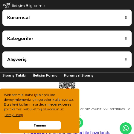
İletişim Bilgilerimiz
Kurumsal
Kategoriler
Alışveriş
Sipariş Takibi
İletişim Formu
Kurumsal Sipariş
Web sitemizi daha iyi bir şekilde
deneyimlemeniz için çerezler kullanıyoruz.
Bu siteyi kullanmaya devam ederek çerez
2025 © Tüm hakları saklıdır. Kredi kartı bilgileriniz 256bit SSL sertifikası ile
politikamızı kabul etmiş oluyorsunuz.
korunmaktadır.
Detaylı bilgi
Tamam
ile
ideasoft
e-