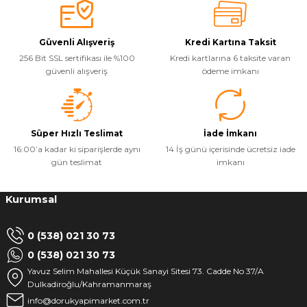
Güvenli Alışveriş
Kredi Kartına Taksit
256 Bit SSL sertifikası ile %100
Kredi kartlarına 6 taksite varan
güvenli alışveriş
ödeme imkanı
Süper Hızlı Teslimat
İade İmkanı
16:00’a kadar ki siparişlerde aynı
14 İş günü içerisinde ücretsiz iade
gün teslimat
imkanı
Kurumsal
0 (538) 021 30 73
0 (538) 021 30 73
Yavuz Selim Mahallesi Küçük Sanayi Sitesi 73. Cadde No 37/A
Dulkadiroğlu/Kahramanmaraş
info@dorukyapimarket.com.tr