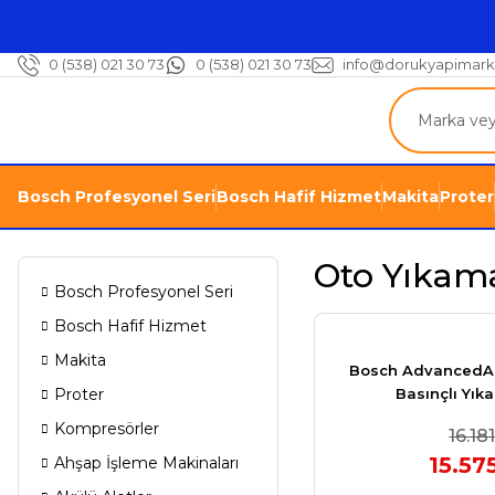
0 (538) 021 30 73
0 (538) 021 30 73
info@dorukyapimark
Bosch Profesyonel Seri
Bosch Hafif Hizmet
Makita
Proter
Oto Yıkam
Bosch Profesyonel Seri
Bosch Hafif Hizmet
Makita
Bosch AdvancedAq
Proter
Basınçlı Yık
Kompresörler
16.18
15.57
Ahşap İşleme Makinaları