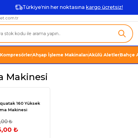
Türkiye’nin her noktasına
kargo ücretsiz!
et.com.tr
Kompresörler
Ahşap İşleme Makinaları
Akülü Aletler
Bahçe A
a Makinesi
uatak 160 Yüksek
ama Makinesi
1,00 ₺
5,00 ₺