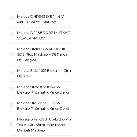
Makita DHP343SYE 14.4 V
Akülü Darbeli Matkap
Makita DF488D002 MATKAP
VİDALAMA 18V
Makita HR166DWAE1 Akülü
SDS Plus Matkap + 76 Parça
Uç Hediyeli
Makita ELM4621 Elektrikli Çim
Biçme
Makita HR4002 1050 W
Elektro Pnömatik Kırıcı-Delici
Makita HM1203C 1510 W
Elektro Pnömatik Kırıcı-Delici
Professional GSB 185-Li 2.0 Ah
Tek Akülü Kömürsüz Motor
Darbeli Matkap