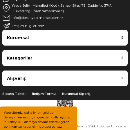
Yavuz Selim Mahallesi Küçük Sanayi Sitesi 73. Cadde No 37/A
Dulkadiroğlu/Kahramanmaraş
info@dorukyapimarket.com.tr
İletişim Bilgilerimiz
Kurumsal
Kategoriler
Alışveriş
Sipariş Takibi
İletişim Formu
Kurumsal Sipariş
Web sitemizi daha iyi bir şekilde
deneyimlemeniz için çerezler kullanıyoruz.
Bu siteyi kullanmaya devam ederek çerez
2025 © Tüm hakları saklıdır. Kredi kartı bilgileriniz 256bit SSL sertifikası ile
politikamızı kabul etmiş oluyorsunuz.