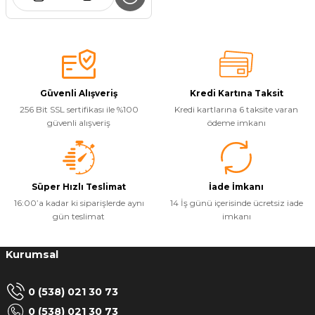
Güvenli Alışveriş
Kredi Kartına Taksit
256 Bit SSL sertifikası ile %100
Kredi kartlarına 6 taksite varan
güvenli alışveriş
ödeme imkanı
Süper Hızlı Teslimat
İade İmkanı
16:00’a kadar ki siparişlerde aynı
14 İş günü içerisinde ücretsiz iade
gün teslimat
imkanı
Kurumsal
0 (538) 021 30 73
0 (538) 021 30 73