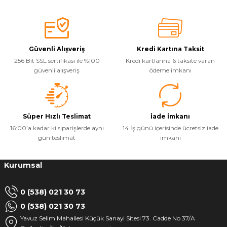
Güvenli Alışveriş
Kredi Kartına Taksit
256 Bit SSL sertifikası ile %100
Kredi kartlarına 6 taksite varan
güvenli alışveriş
ödeme imkanı
Süper Hızlı Teslimat
İade İmkanı
16:00’a kadar ki siparişlerde aynı
14 İş günü içerisinde ücretsiz iade
gün teslimat
imkanı
Kurumsal
0 (538) 021 30 73
0 (538) 021 30 73
Yavuz Selim Mahallesi Küçük Sanayi Sitesi 73. Cadde No 37/A