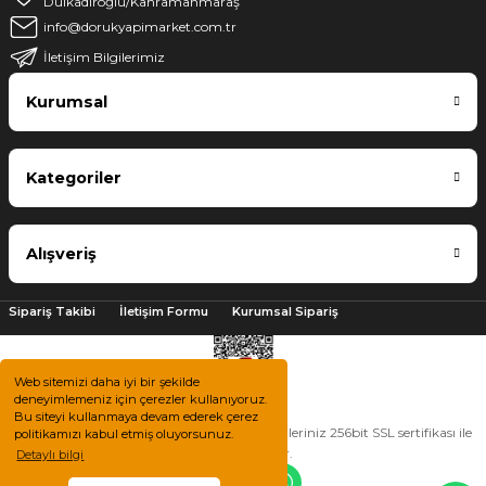
Dulkadiroğlu/Kahramanmaraş
info@dorukyapimarket.com.tr
İletişim Bilgilerimiz
Kurumsal
Kategoriler
Alışveriş
Sipariş Takibi
İletişim Formu
Kurumsal Sipariş
Web sitemizi daha iyi bir şekilde
deneyimlemeniz için çerezler kullanıyoruz.
Bu siteyi kullanmaya devam ederek çerez
2025 © Tüm hakları saklıdır. Kredi kartı bilgileriniz 256bit SSL sertifikası ile
politikamızı kabul etmiş oluyorsunuz.
korunmaktadır.
Detaylı bilgi