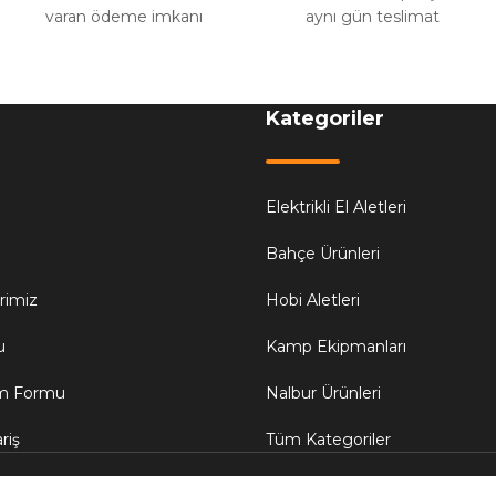
varan ödeme imkanı
aynı gün teslimat
Kategoriler
Elektrikli El Aletleri
Bahçe Ürünleri
erimiz
Hobi Aletleri
u
Kamp Ekipmanları
im Formu
Nalbur Ürünleri
riş
Tüm Kategoriler