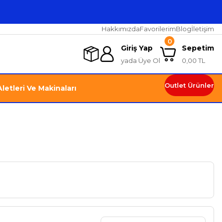
Hakkımızda
Favorilerim
Blog
İletişim
0
Giriş Yap
Sepetim
yada Üye Ol
0,00 TL
Outlet Ürünler
letleri Ve Makinaları