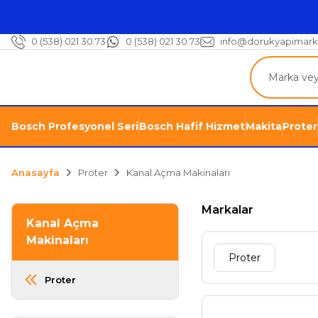
0 (538) 021 30 73
0 (538) 021 30 73
info@dorukyapimark
Bosch Profesyonel Seri
Bosch Hafif Hizmet
Makita
Proter
Anasayfa
Proter
Kanal Açma Makinaları
Markalar
Kanal Açma
Makinaları
Proter
Proter