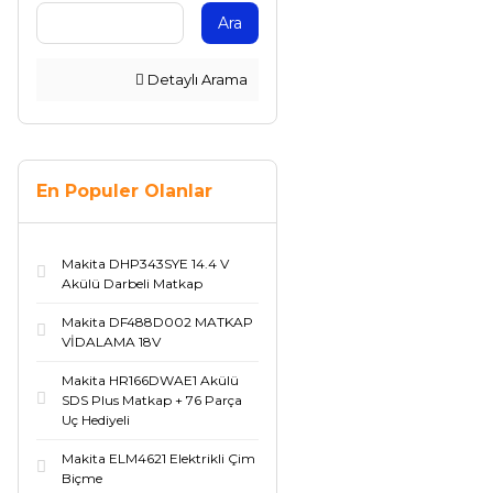
Ara
Detaylı Arama
En Populer Olanlar
Makita DHP343SYE 14.4 V
Akülü Darbeli Matkap
Makita DF488D002 MATKAP
VİDALAMA 18V
Makita HR166DWAE1 Akülü
SDS Plus Matkap + 76 Parça
Uç Hediyeli
Makita ELM4621 Elektrikli Çim
Biçme