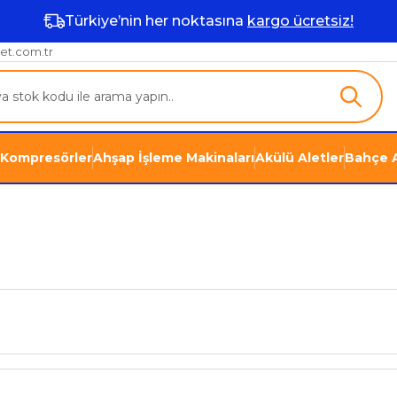
Türkiye’nin her noktasına
kargo ücretsiz!
et.com.tr
Kompresörler
Ahşap İşleme Makinaları
Akülü Aletler
Bahçe A