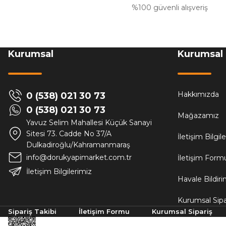
%100 güvenli alışveriş
Kurumsal
Kurumsal
Hakkımızda
0 (538) 021 30 73
0 (538) 021 30 73
Mağazamız
Yavuz Selim Mahallesi Küçük Sanayi
Sitesi 73. Cadde No 37/A
İletişim Bilgil
Dulkadiroğlu/Kahramanmaraş
info@dorukyapimarket.com.tr
İletişim Form
İletişim Bilgilerimiz
Havale Bildir
Kurumsal Sipa
Sipariş Takibi
İletişim Formu
Kurumsal Sipariş