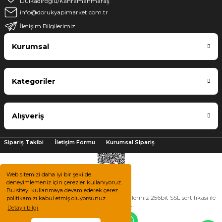
Dulkadiroğlu/Kahramanmaraş
info@dorukyapimarket.com.tr
İletişim Bilgilerimiz
Kurumsal
Kategoriler
Alışveriş
Sipariş Takibi
İletişim Formu
Kurumsal Sipariş
Web sitemizi daha iyi bir şekilde
deneyimlemeniz için çerezler kullanıyoruz.
Bu siteyi kullanmaya devam ederek çerez
2025 © Tüm hakları saklıdır. Kredi kartı bilgileriniz 256bit SSL sertifikası ile
politikamızı kabul etmiş oluyorsunuz.
korunmaktadır.
Detaylı bilgi