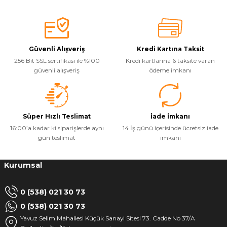
Güvenli Alışveriş
Kredi Kartına Taksit
256 Bit SSL sertifikası ile %100
Kredi kartlarına 6 taksite varan
güvenli alışveriş
ödeme imkanı
Süper Hızlı Teslimat
İade İmkanı
16:00’a kadar ki siparişlerde aynı
14 İş günü içerisinde ücretsiz iade
gün teslimat
imkanı
Kurumsal
0 (538) 021 30 73
0 (538) 021 30 73
Yavuz Selim Mahallesi Küçük Sanayi Sitesi 73. Cadde No 37/A