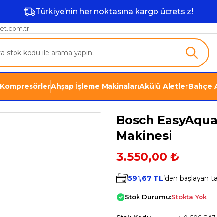
Türkiye’nin her noktasına
kargo ücretsiz!
et.com.tr
Kompresörler
Ahşap İşleme Makinaları
Akülü Aletler
Bahçe A
Bosch EasyAquat
Makinesi
3.550,00 ₺
591,67 TL
’den başlayan tak
Stok Durumu:
Stokta Yok