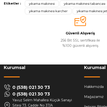
Etiketler :
yıkama makinesi
yıkama makinesi tabancası
yıkama makinesi karcher
yıkama makinesi je
Güvenli Alışveriş
256 Bit SSL sertifikası ile
%100 güvenli alışveriş
Kurumsal
Kurumsal
Hakkımızda
0 (538) 021 30 73
0 (538) 021 30 73
Mağazamız
Yavuz Selim Mahallesi Küçük Sanayi
Sitesi 73. Cadde No 37/A
İletişim Bilgil