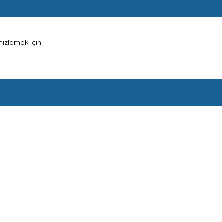
mizlemek için
Ürün hakkında henüz soru sorulmamış.
Bu ürüne ilk yorumu siz yapın!