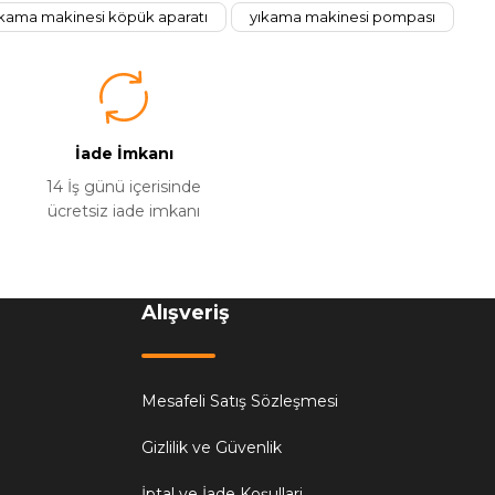
ıkama makinesi köpük aparatı
yıkama makinesi pompası
İade İmkanı
14 İş günü içerisinde
ücretsiz iade imkanı
Alışveriş
Mesafeli Satış Sözleşmesi
Gizlilik ve Güvenlik
İptal ve İade Koşullari