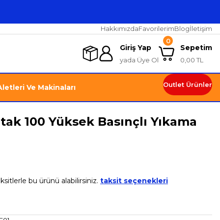
Hakkımızda
Favorilerim
Blog
İletişim
0
Giriş Yap
Sepetim
yada Üye Ol
0,00 TL
Outlet Ürünler
letleri Ve Makinaları
ak 100 Yüksek Basınçlı Yıkama
sitlerle bu ürünü alabilirsiniz.
taksit seçenekleri