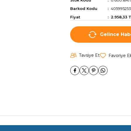
Stok Kodu
0.600.8A7.
Barkod Kodu
405995253
Fiyat
2.958,33 
Gelince Hab
Tavsiye Et