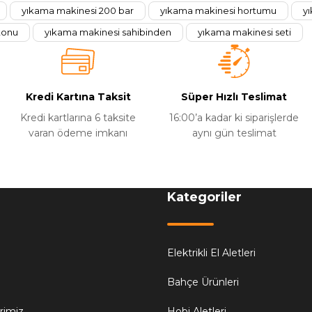
yıkama makinesi 200 bar
yıkama makinesi hortumu
y
Yorum Yaz
Soru Sor
tonu
yıkama makinesi sahibinden
yıkama makinesi seti
Kredi Kartına Taksit
Süper Hızlı Teslimat
Kredi kartlarına 6 taksite
16:00’a kadar ki siparişlerde
varan ödeme imkanı
aynı gün teslimat
Kategoriler
Elektrikli El Aletleri
Bahçe Ürünleri
erimiz
Hobi Aletleri