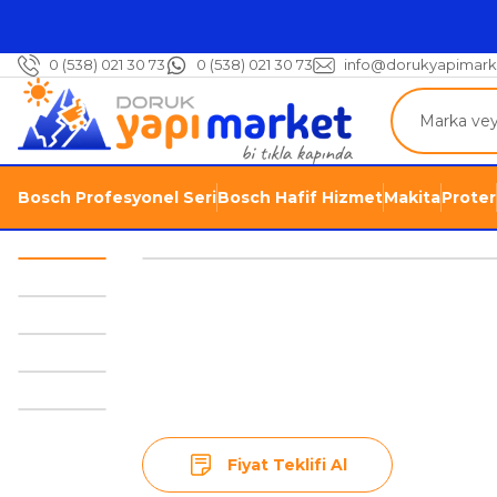
0 (538) 021 30 73
0 (538) 021 30 73
info@dorukyapimark
Bosch Profesyonel Seri
Bosch Hafif Hizmet
Makita
Proter
Fiyat Teklifi Al