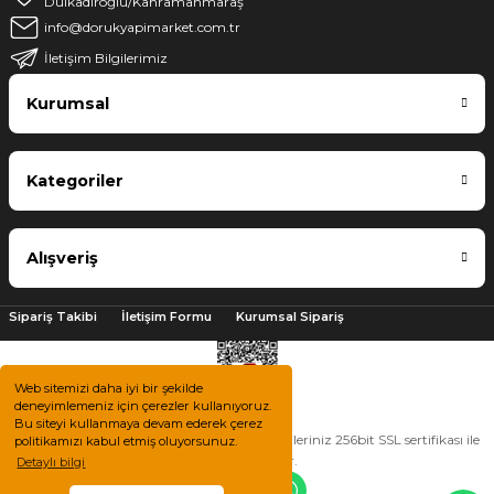
Dulkadiroğlu/Kahramanmaraş
info@dorukyapimarket.com.tr
İletişim Bilgilerimiz
Kurumsal
Kategoriler
Alışveriş
Sipariş Takibi
İletişim Formu
Kurumsal Sipariş
Web sitemizi daha iyi bir şekilde
deneyimlemeniz için çerezler kullanıyoruz.
Bu siteyi kullanmaya devam ederek çerez
2025 © Tüm hakları saklıdır. Kredi kartı bilgileriniz 256bit SSL sertifikası ile
politikamızı kabul etmiş oluyorsunuz.
korunmaktadır.
Detaylı bilgi