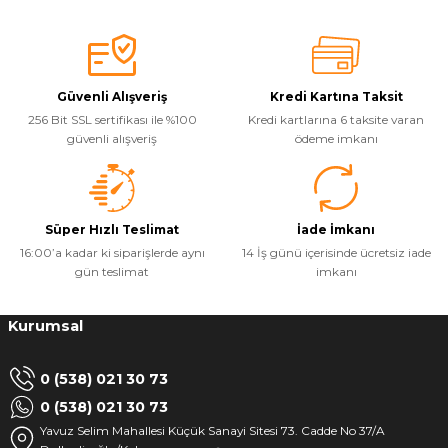
Güvenli Alışveriş
Kredi Kartına Taksit
256 Bit SSL sertifikası ile %100
Kredi kartlarına 6 taksite varan
güvenli alışveriş
ödeme imkanı
Süper Hızlı Teslimat
İade İmkanı
16:00’a kadar ki siparişlerde aynı
14 İş günü içerisinde ücretsiz iade
gün teslimat
imkanı
Kurumsal
0 (538) 021 30 73
0 (538) 021 30 73
Yavuz Selim Mahallesi Küçük Sanayi Sitesi 73. Cadde No 37/A