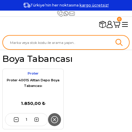
Türkiye’nin her noktasına
kargo ücretsiz!
0
Boya Tabancası
Proter
Proter 4001S Alttan Depo Boya
Tabancası
1.850,00 ₺