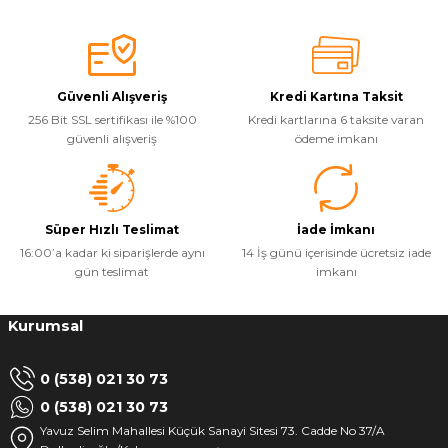
Güvenli Alışveriş
Kredi Kartına Taksit
256 Bit SSL sertifikası ile %100
Kredi kartlarına 6 taksite varan
güvenli alışveriş
ödeme imkanı
Süper Hızlı Teslimat
İade İmkanı
16:00’a kadar ki siparişlerde aynı
14 İş günü içerisinde ücretsiz iade
gün teslimat
imkanı
Kurumsal
0 (538) 021 30 73
0 (538) 021 30 73
Yavuz Selim Mahallesi Küçük Sanayi Sitesi 73. Cadde No 37/A