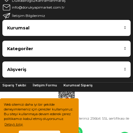
Dulkadiroğlu/Kahramanmaraş
info@dorukyapimarket.com.tr
İletişim Bilgilerimiz
Kurumsal
Kategoriler
Alışveriş
Sipariş Takibi
İletişim Formu
Kurumsal Sipariş
Web sitemizi daha iyi bir şekilde
deneyimlemeniz için çerezler kullanıyoruz.
Bu siteyi kullanmaya devam ederek çerez
2025 © Tüm hakları saklıdır. Kredi kartı bilgileriniz 256bit SSL sertifikası ile
politikamızı kabul etmiş oluyorsunuz.
korunmaktadır.
Detaylı bilgi